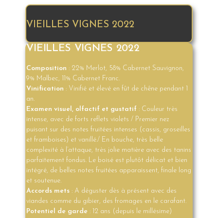
VIEILLES VIGNES 2022
VIEILLES VIGNES 2022
Composition
: 22% Merlot, 58% Cabernet Sauvignon,
9% Malbec, 11% Cabernet Franc.
Vinification
: Vinifié et élevé en fût de chêne pendant 1
an.
Examen visuel, olfactif et gustatif
: Couleur très
intense, avec de forts reflets violets / Premier nez
puisant sur des notes fruitées intenses (cassis, groseilles
et framboises) et vanillé./ En bouche, très belle
complexité à l’attaque, très jolie matière avec des tanins
parfaitement fondus. Le boisé est plutôt délicat et bien
intégré, de belles notes fruitées apparaissent, finale long
et soutenue.
Accords mets
: A déguster dès à présent avec des
viandes comme du gibier, des fromages en le carafant.
Potentiel de garde
: 12 ans (depuis le millésime)