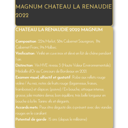
MAGNUM CHATEAU LA RENAUDIE
2022
CHATEAU LA RENAUDIE 2022 MAGNUM
Composition
: 22% Merlot, 58% Cabernet Sauvignon, 11%
Cabernet Franc, 9% Malbec.
Vinification
: Vinifié en cuve inox et élevé en fût de chêne pendant
1 an.
Distinction
: Vin HVE niveau 3 (Haute Valeur Environnementale).
Médaille d’Or au Concours de Bordeaux en 2021.
Examen visuel, olfactif et gustatif
: Robe aux reflets rouge
violine / Au nez, notes de fruits rouge (bigarreaux, fraises,
framboises) et d’épices (poivre) / En bouche, attaque intense,
grasse, jolie matière dense, bon équilibre, très belle longueur en
bouche à la fin. Tanins vifs et élégants.
Accords mets
: Peux être dégusté dès à présent avec des viandes
rouges en le carafant.
Potentiel de garde
: 15 ans (depuis le millésime)