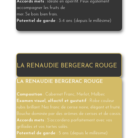
Accords mets
: idéale en apéritif. Peux également
accompagner les fruits de
mer. Se bois bien frais.
Potentiel de garde
: 3-4 ans (depuis le millésime)
LA RENAUDIE BERGERAC ROUGE
LA RENAUDIE BERGERAC ROUGE
Composition
: Cabernet Franc, Merlot, Malbec
Examen visuel, olfactif et gustatif
: Robe couleur
rubis brillant. Nez franc de cerise noire, élégant et fruité.
Bouche dominée par des arômes de cerises et de cassis.
Accords mets
: S’accordera parfaitement avec vos
grillades et vos tartes salés.
Potentiel de garde
: 5 ans (depuis le millésime)