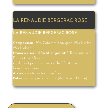
LA RENAUDIE BERGERAC ROSE
LA RENAUDIE BERGERAC ROSE
Composition
: 50% Cabernet Sauvignon, 25% Merlot,
25% Malbec
Examen visuel, olfactif et gustatif
: Rose intense /
Fruité et sec / Bien
équilibré et persistant en bouche / Fruits murs :
framboises, mûres
Accords mets
: se boit bien frais
Potentiel de garde
: 3-4 ans (depuis le millésime)