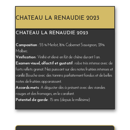
CHATEAU LA RENAUDIE 2023
CHATEAU LA RENAUDIE 2023
Composition
: 55 % Merlot, 16% Cabernet Sauvignon, 29%
Malbec.
Vinification
: Vinifié et élevé en fût de chêne durant 1 an.
Examen visuel, olfactif et gustatif
: robe très intense avec de
forts reflets grenat. Nez puissant sur des notes fruitées intenses et
vanillé. Bouche avec des tannins parfaitement fondus et de belles
notes de fruitées apparaissent.
Accords mets
: A déguster dès à présent avec des viandes
rouges et des fromages, en le carafant.
Potentiel de garde
: 15 ans (depuis le millésime)